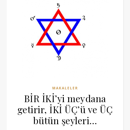
MAKALELER
BİR İKİ’yi meydana
getirir, İKİ ÜÇ’ü ve ÜÇ
bütün şeyleri…